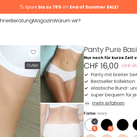
Spare
bis zu 75%
im
End of Summer SALE!
hner
Beratung
Magazin
Warum wir?
Persönliche
Unser Versprechen
Beratung
Unsere Werte
Panty Pure Basi
BH Guide
Gründerinnen
Nur noch für kurze Zeit 
THEMEN
Größenrechner
CHF 16,00
CHF 21
Outlet
Unsere Story
Panty mit breiter Sei
Tipps & Tricks
NEUHEITEN
Unser Team
Bestseller Kollektion
Fitting Events
elastische Bund- un
Bestseller
Unsere Standorte
super bequem für je
mehr erfahren
Jobs
Basics
Farbe:
Ivory
n
Naturfasern
s & Zubehör
Große Größen