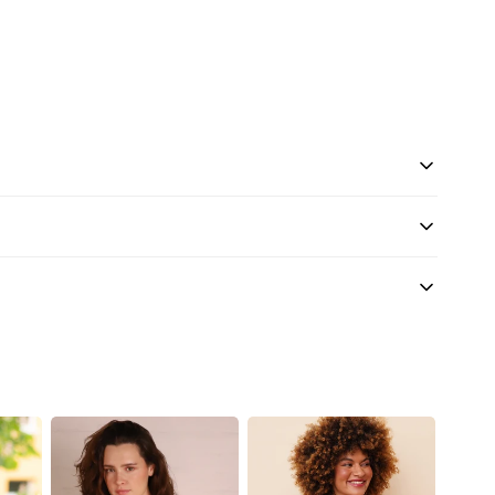
BH
BH
BH
Gracy
Pure
True
Ivory
Conscious
Lace