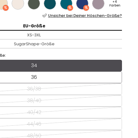
+4
Farben
BHs unter 50€
Unsicher bei Deiner Höschen-Größe?
n
Höschen unter 20€
ugarShape-
Größe
EU-
Größe
XS-3XL
eansicht
SugarShape-
Größe
ße:
Größe:
34
36
36/38
38/40
40/42
44/46
48/50