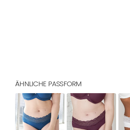
ÄHNLICHE PASSFORM
Panty
Panty
Panty
Pure
Pure
Pure
Lace
Lace
Lace
Ocean
Maroon
Ivory