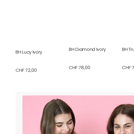
BH Diamond Ivory
BH Tr
BH Lucy Ivory
Normaler
CHF 78,00
Norm
CHF 7
Normaler
CHF 72,00
Preis
Preis
Preis