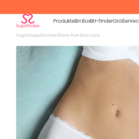
Produkte
BH Box
BH-Finder
Größenrec
SugarShape
/
Höschen
/
Panty Pure Basic Ivory
PRODUKTE
BHs
Still-BHs
Bralettes & Bustiers
Homewear
Höschen
Sets
Bademode
Kollektione
Sportswear
Bra Charm