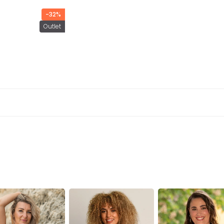
-32%
Outlet
BH
Bralette
Vienna
Emilia
Strappy
Ivory