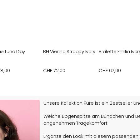
ue Luna Day
BH Vienna Strappy Ivory
Bralette Emilia Ivor
aler
8,00
Normaler
CHF 72,00
Normaler
CHF 67,00
Preis
Preis
Unsere Kollektion Pure ist ein Bestseller u
Weiche Bogenspitze am Bündchen und Bein
angenehmen Tragekomfort.
Ergänze den Look mit diesem passenden O