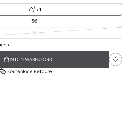
52/54
56
58
tagen
IN DEN WARENKORB
AUF DIE 
Kostenlose Retoure