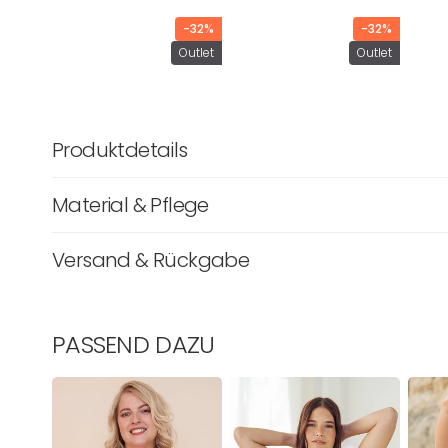
-32%
-32%
Outlet
Outlet
Produktdetails
Material & Pflege
Versand & Rückgabe
PASSEND DAZU
BH
BH
BH
Lucy
Diamond
True
Ivory
Ivory
Luna