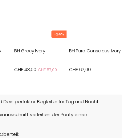
-24%
y
BH Gracy Ivory
BH Pure Conscious Ivory
BH Tru
Verkaufspreis
CHF 43,00
Normaler
Normaler
CHF 67,00
Norma
CHF 7
CHF 57,00
Preis
Preis
Preis
nd Dein perfekter Begleiter für Tag und Nacht.
ausschnitt verleihen der Panty einen
berteil: