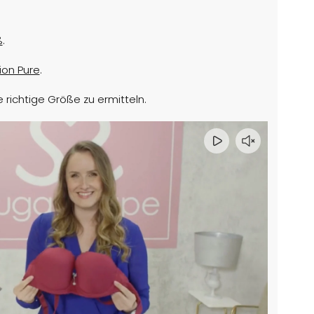
ß
.
tion Pure
.
 richtige Größe zu ermitteln.