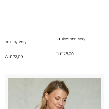
BH Diamond Ivory
B
BH Lucy Ivory
Normaler
CHF 78,00
N
C
Normaler
CHF 73,00
Preis
P
Preis