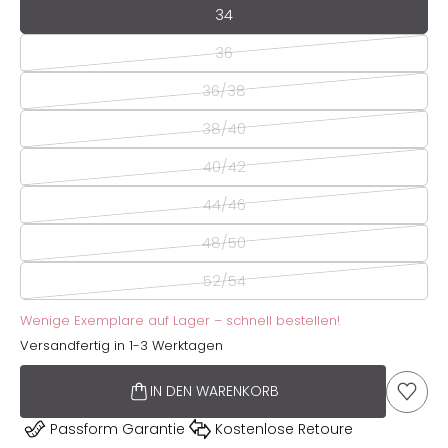
Wähle Deine Höschen-Größe:
34
36
36/38
38/40
40/42
44/46
48/50
52/54
Wenige Exemplare auf Lager – schnell bestellen!
Versandfertig in 1-3 Werktagen
IN DEN WARENKORB
AUF D
Passform Garantie
Kostenlose Retoure