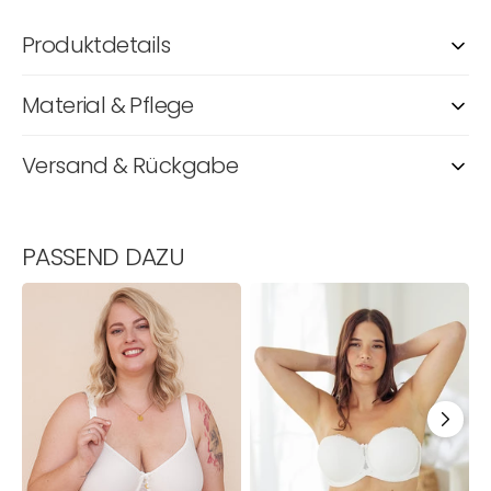
Produktdetails
Material & Pflege
Versand & Rückgabe
PASSEND DAZU
BH
BH
B
Lucy
Diamond
T
Ivory
Ivory
L
D