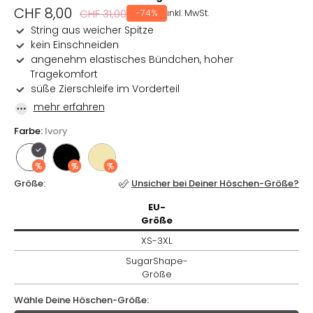
Verkaufspreis
CHF 8,00
Normaler
CHF 31,00
-74%
inkl. MwSt.
Preis
String aus weicher Spitze
kein Einschneiden
angenehm elastisches Bündchen, hoher
Tragekomfort
süße Zierschleife im Vorderteil
mehr erfahren
Farbe:
Ivory
Größe:
Unsicher bei Deiner Höschen-Größe?
EU-
EU-
Größe / XS-3XL / SugarShape-
Größe
Größe
XS-3XL
SugarShape-
Größe
Wähle Deine Höschen-Größe: